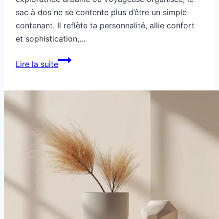
sac à dos ne se contente plus d’être un simple
contenant. Il reflète ta personnalité, allie confort
et sophistication,…
Comment
Lire la suite
choisir
un
sac
à
dos
élégant
et
pratique