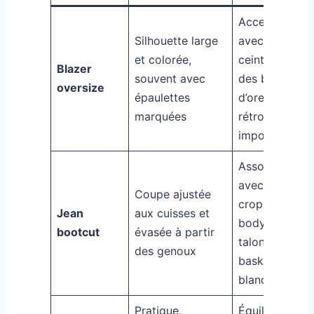
Accessoirise
Silhouette large
avec une
et colorée,
ceinture et
Blazer
souvent avec
des boucles
oversize
épaulettes
d’oreilles
marquées
rétro
imposantes
Associe
avec un top
Coupe ajustée
crop ou un
Jean
aux cuisses et
body et des
bootcut
évasée à partir
talons ou
des genoux
baskets
blanches
Pratique,
Équilibre