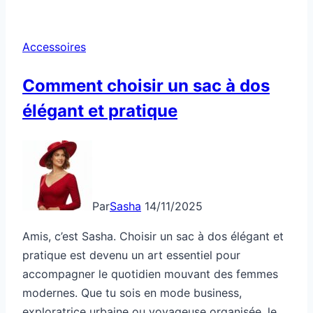
parfait
pour
Accessoires
cou
allongé
Comment choisir un sac à dos
élégant et pratique
Par
Sasha
14/11/2025
Amis, c’est Sasha. Choisir un sac à dos élégant et
pratique est devenu un art essentiel pour
accompagner le quotidien mouvant des femmes
modernes. Que tu sois en mode business,
exploratrice urbaine ou voyageuse organisée, le