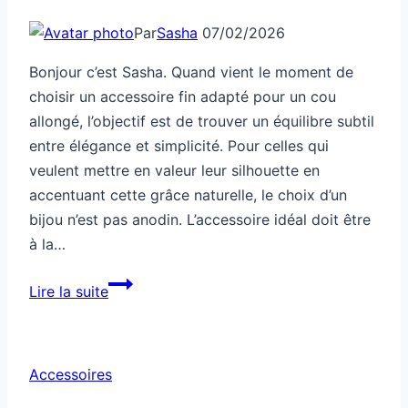
Par
Sasha
07/02/2026
Bonjour c’est Sasha. Quand vient le moment de
choisir un accessoire fin adapté pour un cou
allongé, l’objectif est de trouver un équilibre subtil
entre élégance et simplicité. Pour celles qui
veulent mettre en valeur leur silhouette en
accentuant cette grâce naturelle, le choix d’un
bijou n’est pas anodin. L’accessoire idéal doit être
à la…
Accessoire
Lire la suite
fin
parfait
pour
Accessoires
cou
allongé