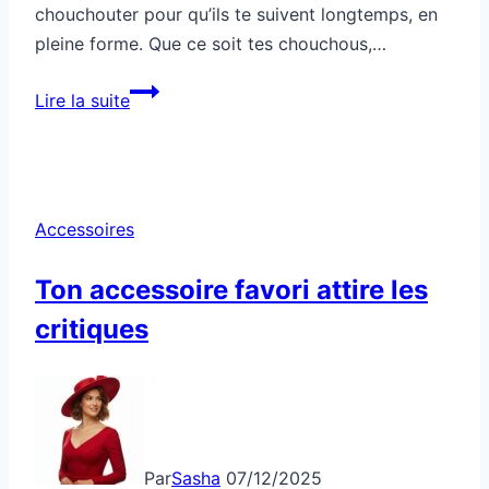
chouchouter pour qu’ils te suivent longtemps, en
pleine forme. Que ce soit tes chouchous,…
Comment
Lire la suite
entretenir
tes
accessoires
pour
Accessoires
les
faire
Ton accessoire favori attire les
durer
critiques
Par
Sasha
07/12/2025