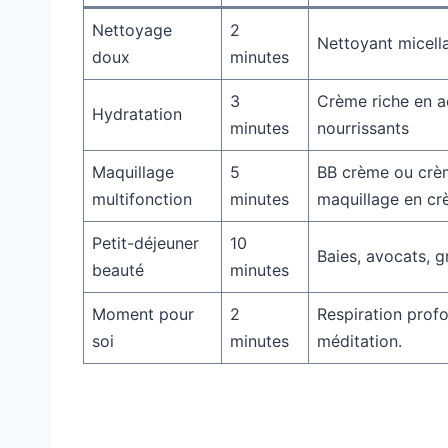
Nettoyage
2
Nettoyant micella
doux
minutes
3
Crème riche en a
Hydratation
minutes
nourrissants
Maquillage
5
BB crème ou crèm
multifonction
minutes
maquillage en c
Petit-déjeuner
10
Baies, avocats, g
beauté
minutes
Moment pour
2
Respiration prof
soi
minutes
méditation.