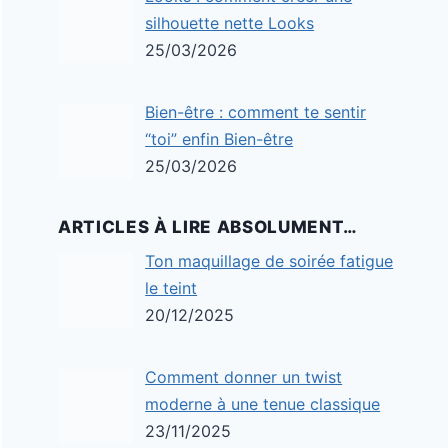
silhouette nette Looks
25/03/2026
Bien-être : comment te sentir
“toi” enfin Bien-être
25/03/2026
ARTICLES À LIRE ABSOLUMENT…
Ton maquillage de soirée fatigue
le teint
20/12/2025
Comment donner un twist
moderne à une tenue classique
23/11/2025