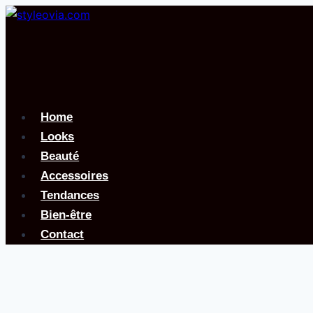
Aller
au
contenu
Home
Looks
Beauté
Accessoires
Tendances
Bien-être
Contact