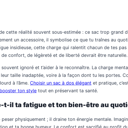
de cette réalité souvent sous-estimée : ce sac trop grand d
ement un accessoire, il symbolise ce que tu traînes au quoti
tigue insidieuse, cette charge qui ralentit chacun de tes pa
de confort, de légèreté et de liberté devrait être naturelle.
s souvent ignoré et t’aider à le reconnaître. La charge ment
 leur taille inadaptée, voire à la façon dont tu les portes.
 lourd à l’âme.
Choisir un sac à dos élégant
et pratique, c’es
booster ton style
tout en préservant ta santé.
-il ta fatigue et ton bien-être au quot
e peser physiquement ; il draine ton énergie mentale. Imag
ion et ta bonne humeur. Le confort est sacrifié au profit d