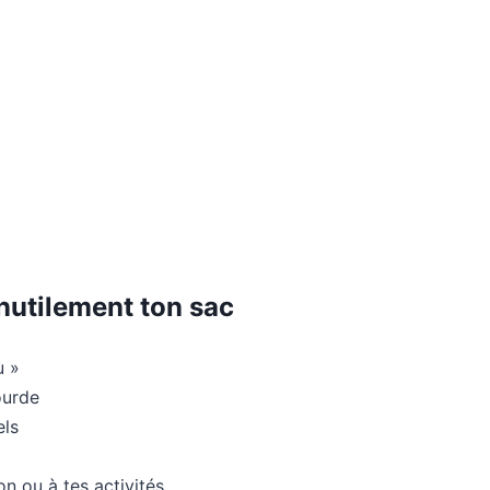
inutilement ton sac
ù »
ourde
els
n ou à tes activités