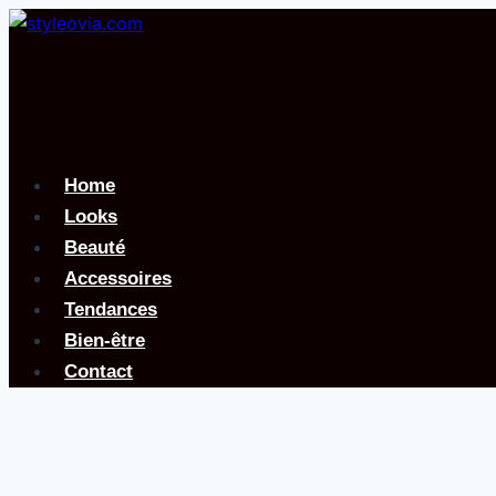
Aller
au
contenu
Home
Looks
Beauté
Accessoires
Tendances
Bien-être
Contact