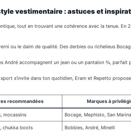
yle vestimentaire : astuces et inspira
uthentique, tout en trouvant une cohérence avec la tenue. En
ir verni ou le daim de qualité. Des derbies ou richelieus B
s André accompagnent un jean ou un pantalon ¾, parfait po
port s’invite dans ton quotidien, Eram et Repetto propose
res recommandées
Marques à privilégi
s, mocassins
Bocage, Mephisto, San Marin
s, chukka boots
Bobbies, André, Minelli