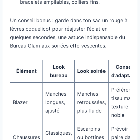
bracelets empilables, colliers fins.
Un conseil bonus : garde dans ton sac un rouge à
lèvres coquelicot pour réajuster l’éclat en
quelques secondes, une astuce indispensable du
Bureau Glam aux soirées effervescentes.
Look
Conseils
Élément
Look soirée
bureau
d’adaptatio
Préférer un
Manches
Manches
tissu mat,
Blazer
longues,
retroussées,
texture
ajusté
plus fluide
noble
Escarpins
Prévoir une
Classiques,
Chaussures
ou bottines
paire dans