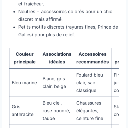
et fraîcheur.
Neutres + accessoires colorés pour un chic
discret mais affirmé.
Petits motifs discrets (rayures fines, Prince de
Galles) pour plus de relief.
Couleur
Associations
Accessoires
Se
principale
idéales
recommandés
profe
Foulard bleu
Financ
Blanc, gris
Bleu marine
clair, sac
juridiq
clair, beige
classique
corpor
Bleu ciel,
Chaussures
Gris
Startu
rose poudré,
élégantes,
anthracite
créatif
taupe
ceinture fine