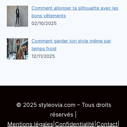
Comment allonger ta silhouette avec les
bons vêtements
02/10/2025
Comment garder ton style même par
temps froid
12/11/2025
© 2025 styleovia.com – Tous droits
réservés |
Mentions légales
|
Confidentialité
|
Contact
|